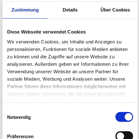
Zustimmung
Details
Über Cookies
Diese Webseite verwendet Cookies
Wir verwenden Cookies, um Inhalte und Anzeigen zu
personalisieren, Funktionen für soziale Medien anbieten
zu können und die Zugriffe auf unsere Website zu
analysieren. Außerdem geben wir Informationen zu Ihrer
Verwendung unserer Website an unsere Partner für
soziale Medien, Werbung und Analysen weiter. Unsere
Partner führen diese Informationen möglicherweise mit
14. Januar 2025
weiteren Daten zusammen, die Sie ihnen bereitgestellt
haben oder die sie im Rahmen Ihrer Nutzung der Dienste
gesammelt haben.
Einwilligungsauswahl
Notwendig
Gartenmauer mit
Präferenzen