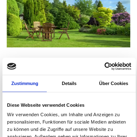
Die Vorteile
Zustimmung
Details
Über Cookies
Der nachhaltige Gartenbau bietet viele Vorteile. Er fördert
eine gesunde Umwelt durch Reduzierung von Abfall,
chemischen Düngemitteln und Pestiziden. Zudem
verbessert er die Bodengesundheit und fördert eine
Diese Webseite verwendet Cookies
erhöhte Pflanzenvielfalt.
Wir verwenden Cookies, um Inhalte und Anzeigen zu
personalisieren, Funktionen für soziale Medien anbieten
Eine gesündere Umgebung fördert wiederum die
zu können und die Zugriffe auf unsere Website zu
Gesundheit und das Wohlbefinden der Menschen.
Ästhetisch ansprechende, grüne Gartenlandschaften
analysieren. Außerdem geben wir Informationen zu Ihrer